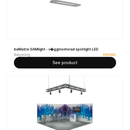
beMatrix SAMlight - v�ggmonterad spotlight LED
Belysning
650
SEK
See product