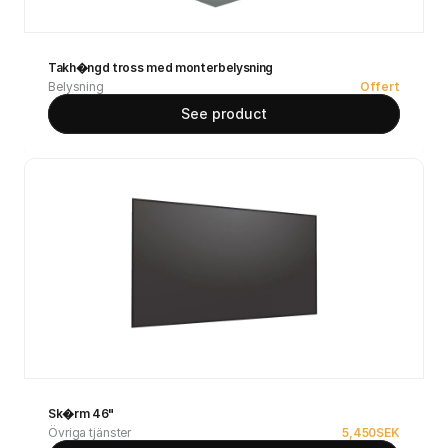
Takh�ngd tross med monterbelysning
Belysning
Offert
See product
Sk�rm 46"
Övriga tjänster
5,450
SEK