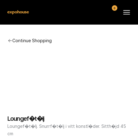
0
BMW POS
Continue Shopping
About
FAQ
Contact
Conditions
Loungef�t�lj
Loungef�t�lj. Snurrf�t�lj i vitt konstl�der. Sitth�jd 45 
cm 