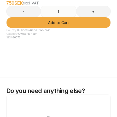
750
SEK
excl. VAT
-
+
Add to Cart
Country
Business Arena Stockholm
Category
Övriga tjänster
SKU
30077
Do you need anything else?