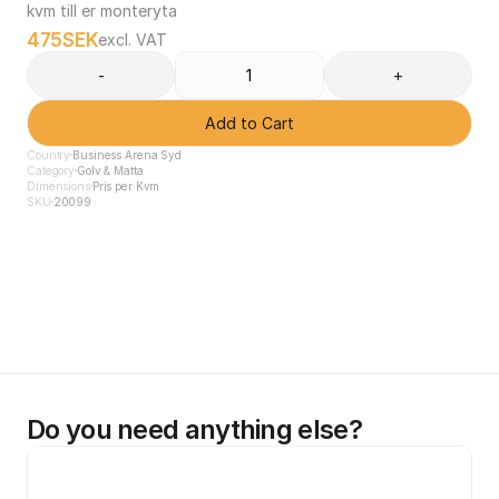
kvm till er monteryta
475
SEK
excl. VAT
-
+
Add to Cart
Country
Business Arena Syd
Category
Golv & Matta
Dimensions
Pris per Kvm
SKU
20099
Do you need anything else?