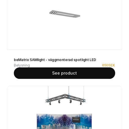
beMatrix SAMlight - väggmonterad spotlight LED
Belysning
650
SEK
See product