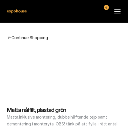
0
BMW POS
Continue Shopping
About
FAQ
Contact
Conditions
Matta nålfilt, plastad grön
Matta.Inklusive montering, dubbelhäftande tejp samt 
demontering i monteryta. OBS! tänk på att fylla i rätt antal 