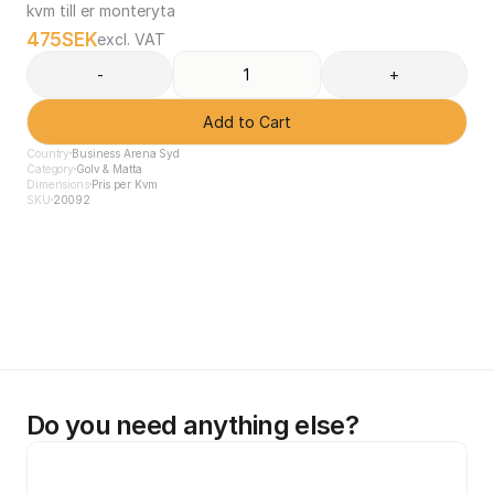
kvm till er monteryta
475
SEK
excl. VAT
-
+
Add to Cart
Country
Business Arena Syd
Category
Golv & Matta
Dimensions
Pris per Kvm
SKU
20092
Do you need anything else?