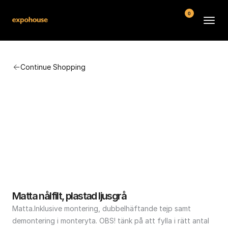
0
BMW POS
Continue Shopping
About
FAQ
Contact
Conditions
Matta nålfilt, plastad ljusgrå
Matta.Inklusive montering, dubbelhäftande tejp samt 
demontering i monteryta. OBS! tänk på att fylla i rätt antal 