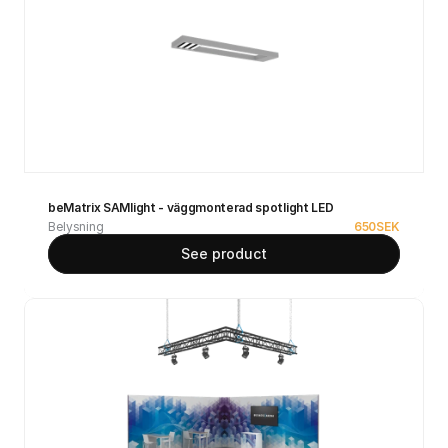
beMatrix SAMlight - väggmonterad spotlight LED
Belysning
650
SEK
See product