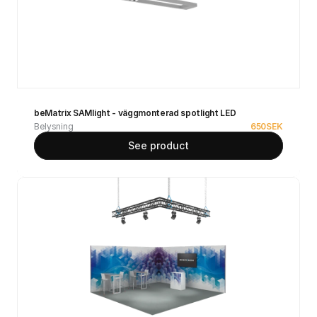
beMatrix SAMlight - väggmonterad spotlight LED
Belysning
650
SEK
See product