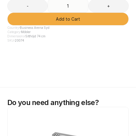
-
+
Add to Cart
Country
Business Arena Syd
Category
Möbler
Dimensions
Sitthöjd 74 cm
SKU
20074
Do you need anything else?