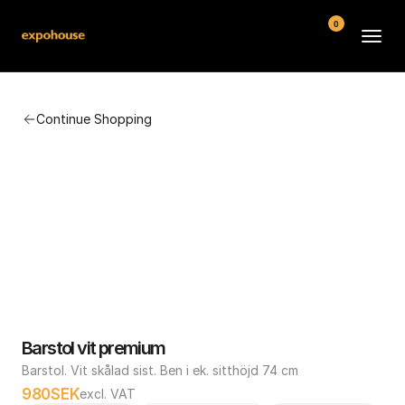
0
BMW POS
Continue Shopping
About
FAQ
Contact
Conditions
Barstol vit premium
Barstol. Vit skålad sist. Ben i ek. sitthöjd 74 cm
980
SEK
excl. VAT