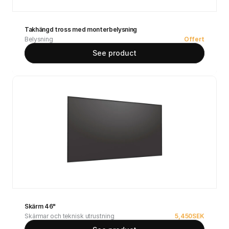
Takhängd tross med monterbelysning
Belysning
Offert
See product
Skärm 46"
Skärmar och teknisk utrustning
5,450
SEK