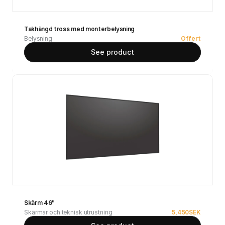
Takhängd tross med monterbelysning
Belysning
Offert
See product
Skärm 46"
Skärmar och teknisk utrustning
5,450
SEK