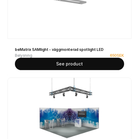
beMatrix SAMlight - väggmonterad spotlight LED
Belysning
650
SEK
See product