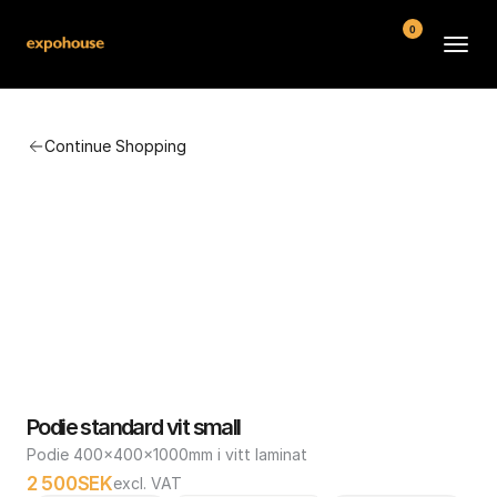
0
BMW POS
Continue Shopping
About
FAQ
Contact
Conditions
Podie standard vit small
Podie 400x400x1000mm i vitt laminat
2 500
SEK
excl. VAT