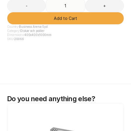
-
+
Add to Cart
Country
Business Arena Syd
Category
Diskar och podier
Dimensions
400x400x1000mm
SKU
20066
Do you need anything else?