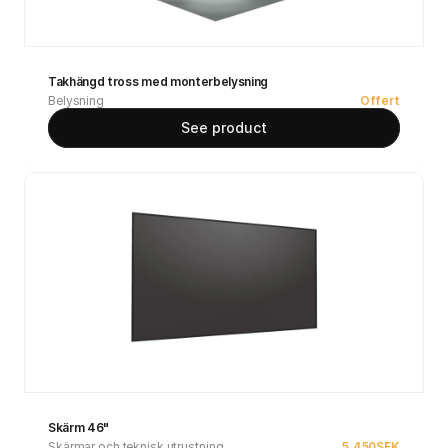
Takhängd tross med monterbelysning
Belysning
Offert
See product
Skärm 46"
Skärmar och teknisk utrustning
5,450
SEK