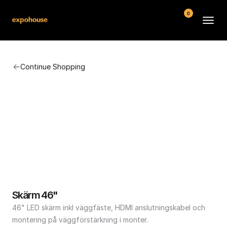
0
BMW POS
Continue Shopping
About
FAQ
Contact
Conditions
Skärm 46"
46" LED skärm inkl väggfäste, HDMI anslutningskabel och 
montering på väggförstärkning i monter.