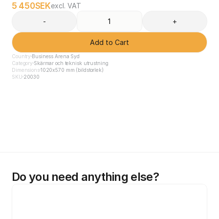
5 450
SEK
excl. VAT
-
+
Add to Cart
Country
Business Arena Syd
Category
Skärmar och teknisk utrustning
Dimensions
1020x570 mm (bildstorlek)
SKU
20030
Do you need anything else?