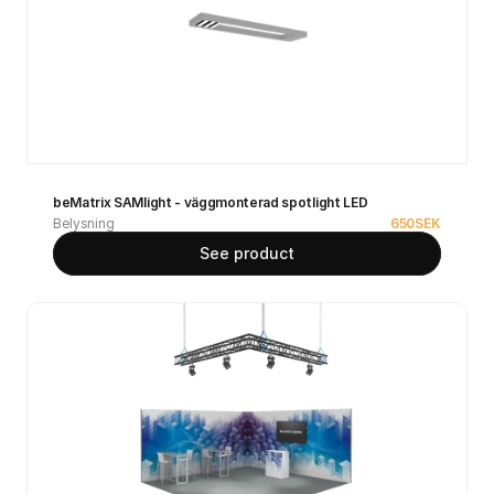
beMatrix SAMlight - väggmonterad spotlight LED
Belysning
650
SEK
See product