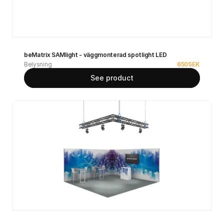
beMatrix SAMlight - väggmonterad spotlight LED
Belysning
650
SEK
See product