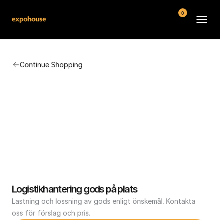
0
BMW POS
Continue Shopping
About
FAQ
Contact
Conditions
Logistikhantering gods på plats
Lastning och lossning av gods enligt önskemål. Kontakta 
oss för förslag och pris.