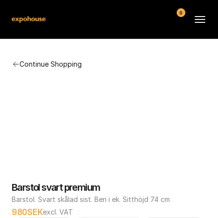
0
BMW POS
Continue Shopping
About
FAQ
Contact
Conditions
Barstol svart premium
Barstol. Svart skålad sist. Ben i ek. Sitthöjd 74 cm
980
SEK
excl. VAT