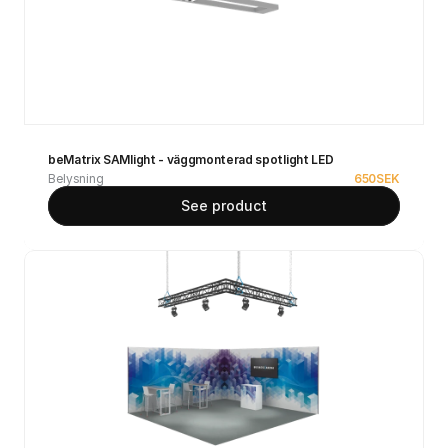
beMatrix SAMlight - väggmonterad spotlight LED
Belysning
650
SEK
See product