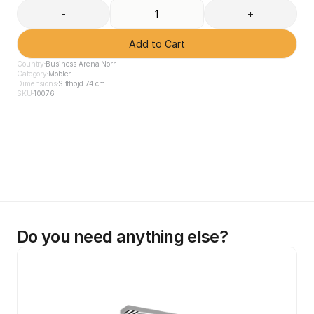
-
+
Add to Cart
Country
Business Arena Norr
Category
Möbler
Dimensions
Sitthöjd 74 cm
SKU
10076
Do you need anything else?