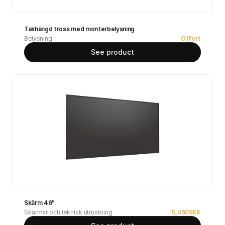
Takhängd tross med monterbelysning
Belysning
Offert
See product
Skärm 46"
Skärmar och teknisk utrustning
5,450
SEK