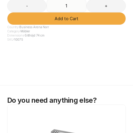
-
+
Add to Cart
Country
Business Arena Norr
Category
Möbler
Dimensions
Sitthöjd 74 cm
SKU
10075
Do you need anything else?