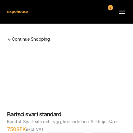
0
BMW POS
Continue Shopping
About
FAQ
Contact
Conditions
Bartsol svart standard
Barstol. Svart sits och rygg, kromade ben. Sitthöjd 74 cm
750
SEK
excl. VAT