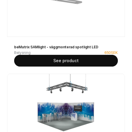
beMatrix SAMlight - väggmonterad spotlight LED
Belysning
650
SEK
See product