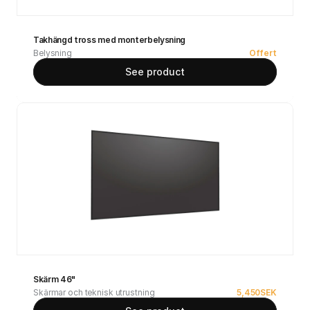
Takhängd tross med monterbelysning
Belysning
Offert
See product
Skärm 46"
Skärmar och teknisk utrustning
5,450
SEK