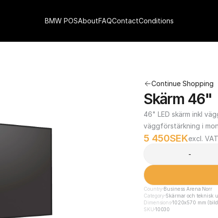
BMW POS
About
FAQ
Contact
Conditions
Continue Shopping
Skärm 46"
46" LED skärm inkl väg
väggförstärkning i mon
5 450
SEK
excl. VA
-
Country
Business Arena Norr
Category
Skärmar och teknisk u
Dimensions
1020x570 mm (bilds
SKU
10030