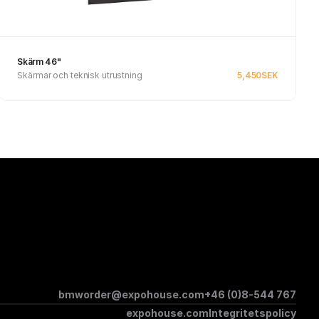
Skärm 46"
Skärmar och teknisk utrustning
5,450
SEK
See product
bmworder@expohouse.com
+46 (0)8-544 767
expohouse.com
Integritetspolicy