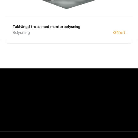
Takhängd tross med monterbelysning
Belysning
Offert
See product