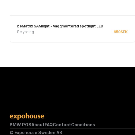
beMatrix SAMlight - väggmonterad spotlight LED
Belysning
650
SEK
See product
BMW POS
About
FAQ
Contact
Conditions
© Expohouse Sweden AB