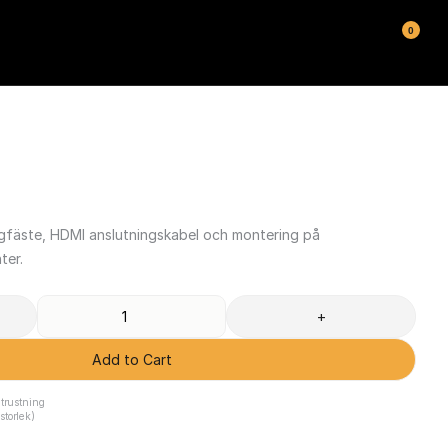
0
gfäste, HDMI anslutningskabel och montering på 
ter.
T
+
Add to Cart
trustning
torlek)