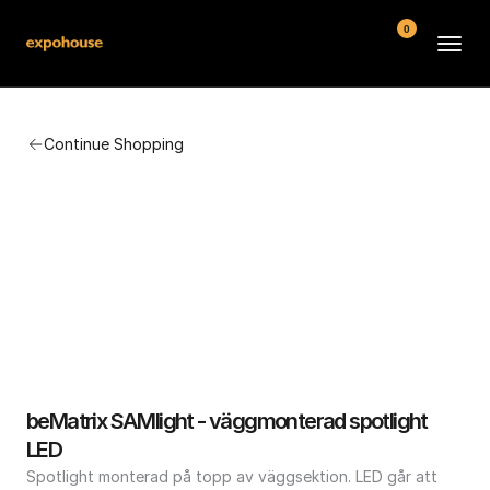
0
BMW POS
Continue Shopping
About
FAQ
Contact
Conditions
beMatrix SAMlight - väggmonterad spotlight 
LED
Spotlight monterad på topp av väggsektion. LED går att 