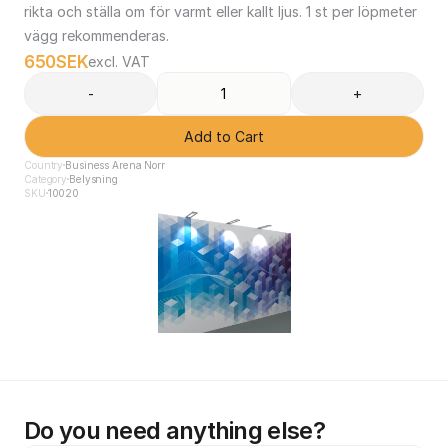
rikta och ställa om för varmt eller kallt ljus. 1 st per löpmeter 
vägg rekommenderas.
650
SEK
excl. VAT
-
+
Add to Cart
Country
Business Arena Norr
Category
Belysning
SKU
10020
Do you need anything else?