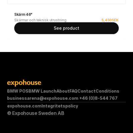
Skärm 46"
Skärmar och teknisk utrustning
5,450
SEK
See product
BMW POS
BMW Launch
About
FAQ
Contact
Conditions
businessarena@expohouse.com 
+46 (0)8-544 767
expohouse.com
Integritetspolicy
© Expohouse Sweden AB