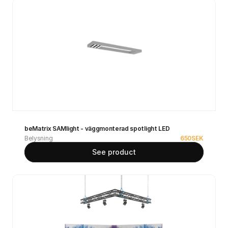
beMatrix SAMlight - väggmonterad spotlight LED
Belysning
650
SEK
See product