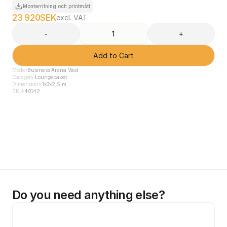
Monterritning och printmått
23 920
SEK
excl. VAT
-
+
Add to Cart
Model
Business Arena Väst
Category
Loungepaket
Dimensions
1x3x2,5 m
SKU
40142
Do you need anything else?