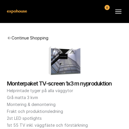
0
BMW POS
Continue Shopping
About
FAQ
Contact
Conditions
Monterpaket TV-screen 1x3 m nyproduktion
Helprintade tyger på alla väggytor

Grå matta 3 kvm

Montering & demontering

Frakt och produktionsledning

2st LED spotlights

1st 55 TV inkl. väggfäste och förstärkning