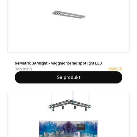
beMatrix SAMlight - väggmonterad spotlight LED
Belysning
650
SEK
Se produkt