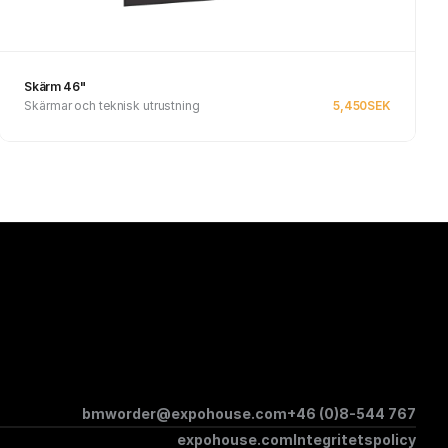
Skärm 46"
Skärmar och teknisk utrustning
5,450
SEK
Se produkt
bmworder@expohouse.com
+46 (0)8-544 767
expohouse.com
Integritetspolicy