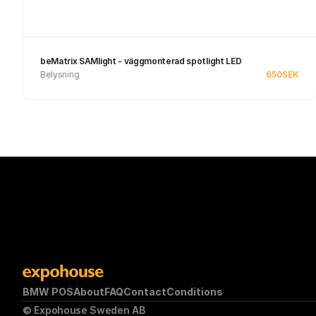
beMatrix SAMlight - väggmonterad spotlight LED
Belysning
650
SEK
Se produkt
BMW POS
About
FAQ
Contact
Conditions
© Expohouse Sweden AB