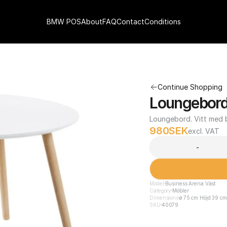
BMW POS
About
FAQ
Contact
Conditions
Continue Shopping
Loungebor
Loungebord. Vitt med 
980
SEK
excl. VAT
-
Model
Business Arena Väst
Category
Möbler
Dimensions
ø 75 cm Höjd 39 cm
SKU
40079