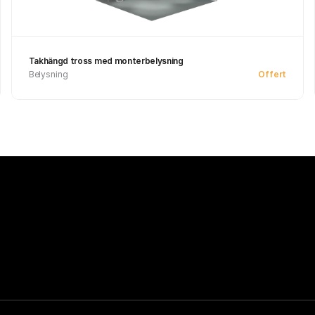
Takhängd tross med monterbelysning
Belysning
Offert
Se produkt