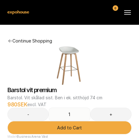
0
BMW POS
Continue Shopping
About
FAQ
Contact
Conditions
Barstol vit premium
Barstol. Vit skålad sist. Ben i ek. sitthöjd 74 cm
980
SEK
excl. VAT
-
+
Add to Cart
Model
Business Arena Väst