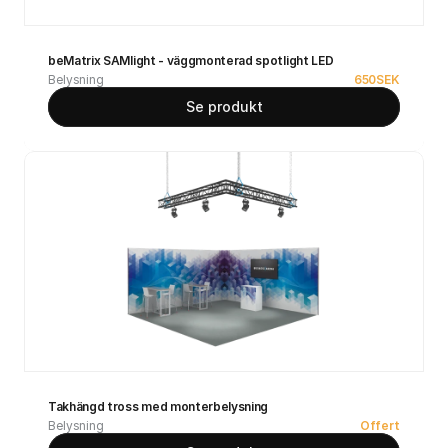
beMatrix SAMlight - väggmonterad spotlight LED
Belysning
650
SEK
Se produkt
Takhängd tross med monterbelysning
Belysning
Offert