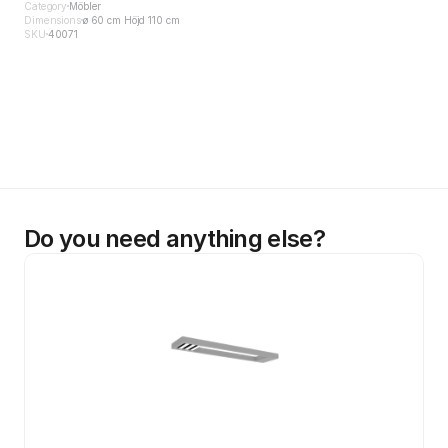
Category
Möbler
Dimensions
ø 60 cm Höjd 110 cm
SKU
40071
Do you need anything else?