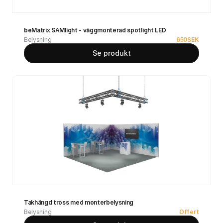
beMatrix SAMlight - väggmonterad spotlight LED
Belysning
650
SEK
Se produkt
Takhängd tross med monterbelysning
Belysning
Offert