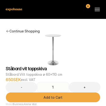
0
BMW POS
Continue Shopping
About
FAQ
Contact
Conditions
Ståbord vit toppskiva
Ståbord.Vitt toppskiva ø 60x110 cm
650
SEK
excl. VAT
-
+
Add to Cart
Model
Business Arena Väst