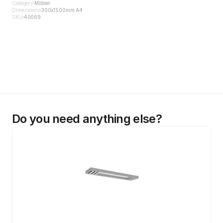
Category
Möbler
Dimensions
300x1500mm A4
SKU
40069
Do you need anything else?