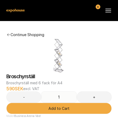
0
BMW POS
Continue Shopping
About
FAQ
Contact
Conditions
Broschyrställ
Broschyrställ med 6 fack för A4
590
SEK
excl. VAT
-
+
Add to Cart
Model
Business Arena Väst