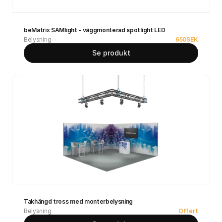
beMatrix SAMlight - väggmonterad spotlight LED
Belysning
650
SEK
Se produkt
Takhängd tross med monterbelysning
Belysning
Offert