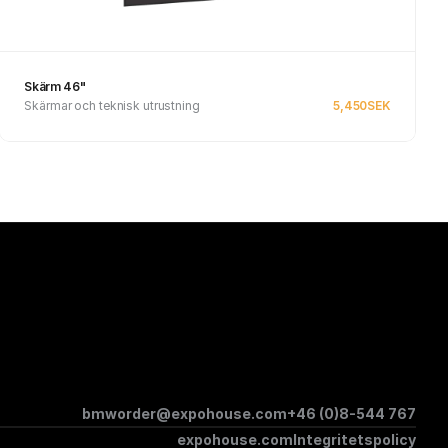
Skärm 46"
Skärmar och teknisk utrustning
5,450
SEK
Se produkt
bmworder@expohouse.com
+46 (0)8-544 767
expohouse.com
Integritetspolicy