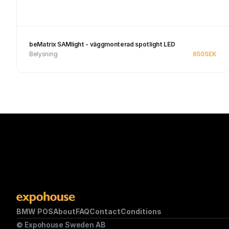
beMatrix SAMlight - väggmonterad spotlight LED
Belysning
650
SEK
Se produkt
BMW POS
About
FAQ
Contact
Conditions
© Expohouse Sweden AB