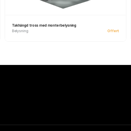
Takhängd tross med monterbelysning
Belysning
Offert
Se produkt