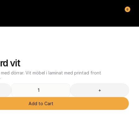
0
rd vit
d dörrar. Vit möbel i laminat med printad front
T
+
Add to Cart