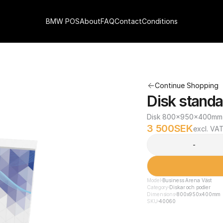
BMW POS
About
FAQ
Contact
Conditions
Continue Shopping
Disk standa
Disk 800x950x400mm me
3 500
SEK
excl. VA
-
Model
Business Arena Väst
Category
Diskar och podier
Dimensions
800x950x400mm
SKU
40060