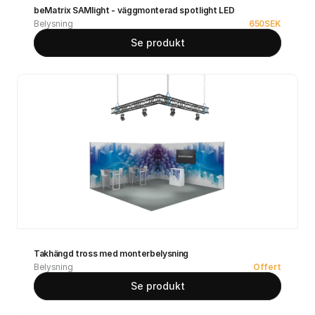
beMatrix SAMlight - väggmonterad spotlight LED
Belysning
650
SEK
Se produkt
Takhängd tross med monterbelysning
Belysning
Offert
Se produkt