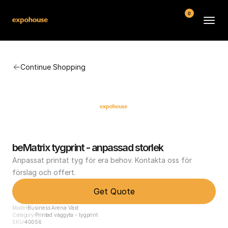
0
BMW POS
Continue Shopping
About
FAQ
Contact
Conditions
beMatrix tygprint - anpassad storlek
Anpassat printat tyg för era behov. Kontakta oss för 
förslag och offert.
Get Quote
Model
Business Arena Väst
Category
Printad väggyta - tygprint
SKU
40056