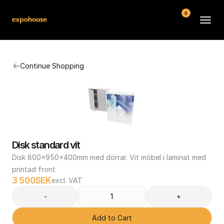
0
BMW POS
Continue Shopping
About
FAQ
Contact
Conditions
Disk standard vit
Disk 800x950x400mm med dörrar. Vit möbel i laminat med 
printad front
3 500
SEK
excl. VAT
-
+
Add to Cart