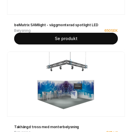
beMatrix SAMlight - väggmonterad spotlight LED
Belysning
650
SEK
Se produkt
Takhängd tross med monterbelysning