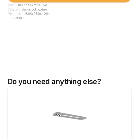
Model
Business Arena Syd
Category
Diskar och podier
Dimensions
800x950x400mm
SKU
20060
Do you need anything else?