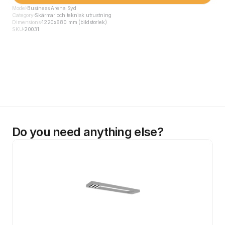
Model
Business Arena Syd
Category
Skärmar och teknisk utrustning
Dimensions
1220x680 mm (bildstorlek)
SKU
20031
Do you need anything else?