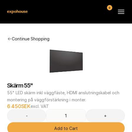
0
BMW POS
Continue Shopping
About
FAQ
Contact
Conditions
Skärm 55"
55" LED skärm inkl väggfäste, HDMI anslutningskabel och 
montering på väggförstärkning i monter.
6 450
SEK
excl. VAT
-
+
Add to Cart