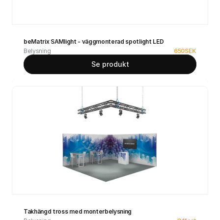
beMatrix SAMlight - väggmonterad spotlight LED
Belysning
650
SEK
Se produkt
Takhängd tross med monterbelysning