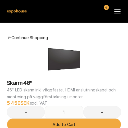
0
BMW POS
Continue Shopping
About
FAQ
Contact
Conditions
Skärm 46"
46" LED skärm inkl väggfäste, HDMI anslutningskabel och 
montering på väggförstärkning i monter.
5 450
SEK
excl. VAT
-
+
Add to Cart