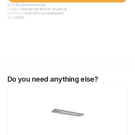
Model
Business Arena Syd
Category
Skärmar och teknisk utrustning
Dimensions
1020x570 mm (bildstorlek)
SKU
20030
Do you need anything else?