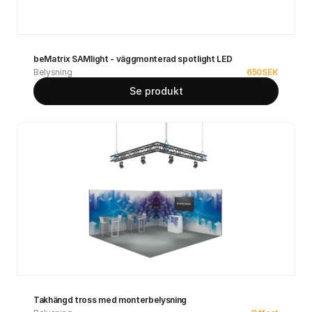
beMatrix SAMlight - väggmonterad spotlight LED
Belysning
650
SEK
Se produkt
Takhängd tross med monterbelysning