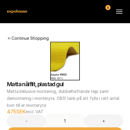
0
BMW POS
Continue Shopping
About
FAQ
Contact
Conditions
Matta nålfilt, plastad gul
Matta.Inklusive montering, dubbelhäftande tejp samt 
demontering i monteryta. OBS! tänk på att fylla i rätt antal 
kvm till er monteryta
475
SEK
excl. VAT
-
+