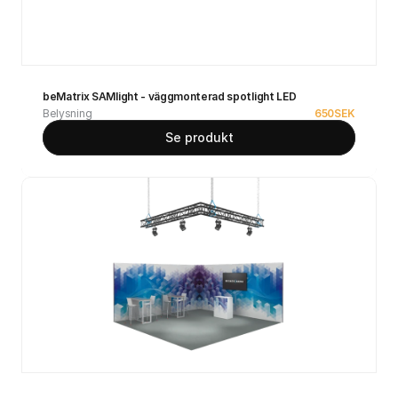
beMatrix SAMlight - väggmonterad spotlight LED
Belysning
650
SEK
Se produkt