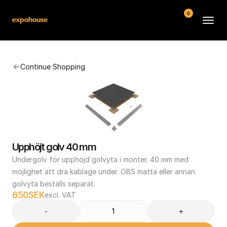
0
BMW POS
Continue Shopping
About
FAQ
Contact
Conditions
Upphöjt golv 40 mm
Undergolv för upphöjd golvyta i monter. 40 mm med 
möjlighet att dra kablage under. OBS matta eller annan 
golvyta beställs separat.
650
SEK
excl. VAT
-
+