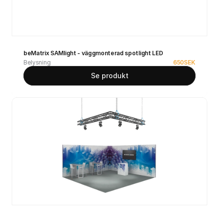
beMatrix SAMlight - väggmonterad spotlight LED
Belysning
650
SEK
Se produkt