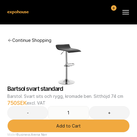
0
BMW POS
Continue Shopping
About
FAQ
Contact
Conditions
Bartsol svart standard
Barstol. Svart sits och rygg, kromade ben. Sitthöjd 74 cm
750
SEK
excl. VAT
-
+
Add to Cart
Model
Business Arena Norr