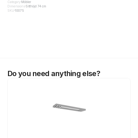
Category
Möbler
Dimensions
Sitthöjd 74 cm
SKU
10075
Do you need anything else?