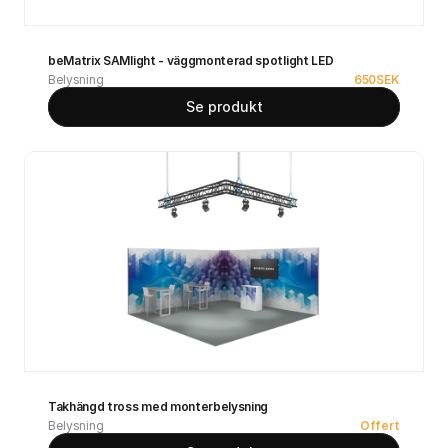
beMatrix SAMlight - väggmonterad spotlight LED
Belysning
650
SEK
Se produkt
Takhängd tross med monterbelysning
Belysning
Offert