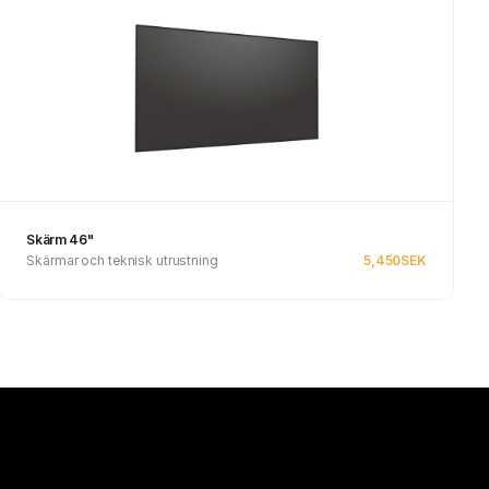
Skärm 46"
Skärmar och teknisk utrustning
5,450
SEK
Se produkt