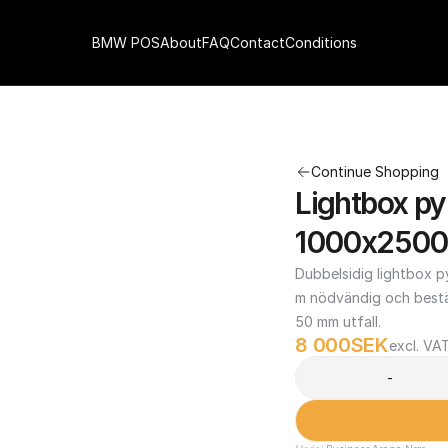
BMW POS
About
FAQ
Contact
Conditions
Continue Shopping
Lightbox py
1000x2500
Dubbelsidig lightbox py
m nödvändig och bestäl
50 mm utfall.
8 000
SEK
excl. VA
-