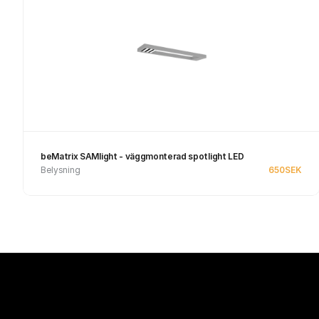
beMatrix SAMlight - väggmonterad spotlight LED
Belysning
650
SEK
Se produkt