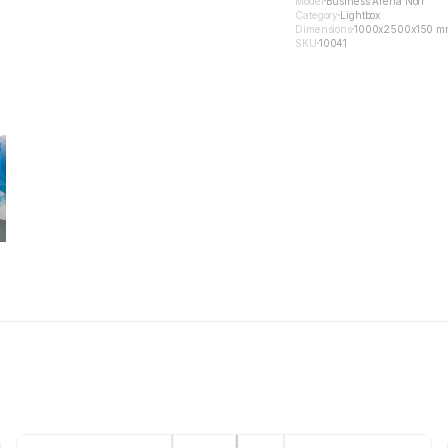
Model
Business Arena Norr
Category
Lightbox
Dimensions
1000x2500x150 m
SKU
10041