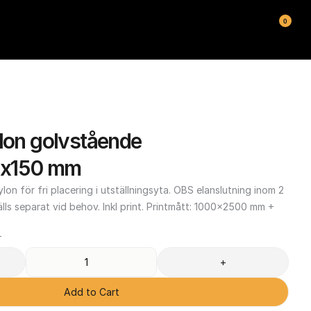
0
lon golvstående 
x150 mm
lon för fri placering i utställningsyta. OBS elanslutning inom 2 
ls separat vid behov. Inkl print. Printmått: 1000x2500 mm + 
T
+
Add to Cart