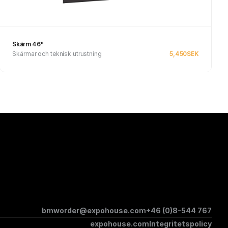
Skärm 46"
Skärmar och teknisk utrustning
5,450
SEK
Se produkt
bmworder@expohouse.com
+46 (0)8-544 767
expohouse.com
Integritetspolicy