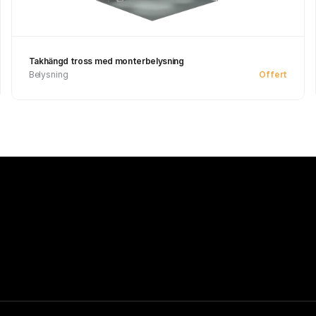
Takhängd tross med monterbelysning
Belysning
Offert
Se produkt