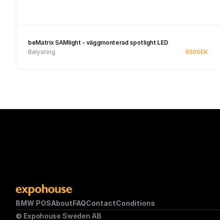
beMatrix SAMlight - väggmonterad spotlight LED
Belysning
650
SEK
Se produkt
BMW POS
About
FAQ
Contact
Conditions
© Expohouse Sweden AB