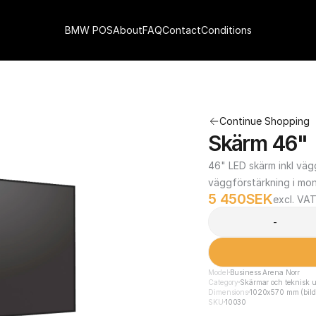
BMW POS
About
FAQ
Contact
Conditions
Continue Shopping
Skärm 46"
46" LED skärm inkl väg
väggförstärkning i mon
5 450
SEK
excl. VA
-
Model
Business Arena Norr
Category
Skärmar och teknisk u
Dimensions
1020x570 mm (bilds
SKU
10030