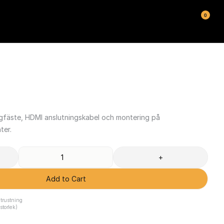
0
gfäste, HDMI anslutningskabel och montering på 
ter.
T
+
Add to Cart
trustning
torlek)