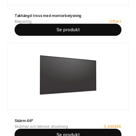
Takhängd tross med monterbelysning
Belysning
Offert
Se produkt
Skärm 46"
Skärmar och teknisk utrustning
5,450
SEK
Se produkt