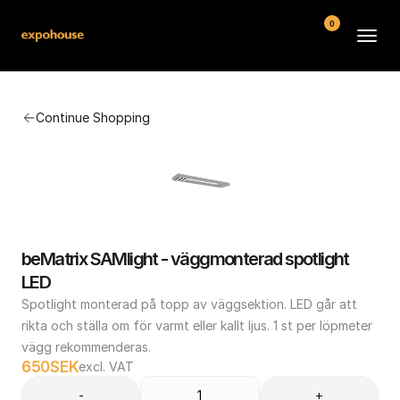
0
BMW POS
Continue Shopping
About
FAQ
Contact
Conditions
beMatrix SAMlight - väggmonterad spotlight 
LED
Spotlight monterad på topp av väggsektion. LED går att 
rikta och ställa om för varmt eller kallt ljus. 1 st per löpmeter 
vägg rekommenderas.
650
SEK
excl. VAT
-
+