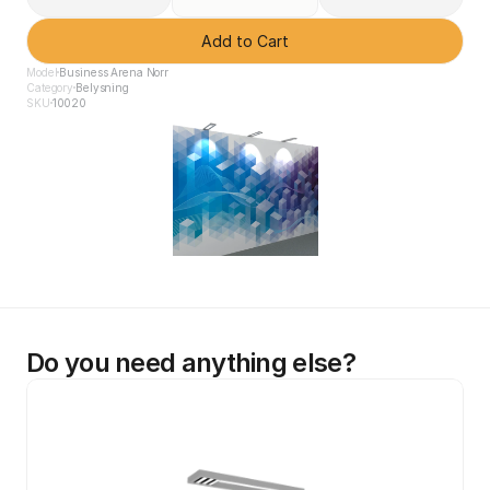
Add to Cart
Model
Business Arena Norr
Category
Belysning
SKU
10020
Do you need anything else?