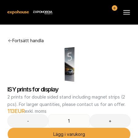
0
Arenor
Fortsätt handla
Vanliga frågor
Kontakt
Köpvillkor
ISY prints for display
2 prints for double sided stand including magnet strips (2 
pcs). For larger quantities, please contact us for an offer.
113
EUR
exkl. moms
-
+
Lägg i varukorg