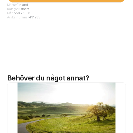
Mässa
Finland
Kategori
Others
Mått
550 x 1800
Artikelnummer
491235
Behöver du något annat?