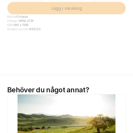
Lägg i varukorg
Mässa
Finland
Kategori
MINI JCW
Mått
841 x 1189
Artikelnummer
491020
Behöver du något annat?