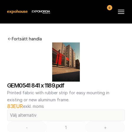
0
Arenor
Fortsätt handla
Vanliga frågor
Kontakt
Köpvillkor
GEM0541 841 x 1189.pdf
Printed fabric with rubber strip for easy mounting in 
existing or new aluminum frame.
83
EUR
exkl. moms
Välj alternativ
-
+