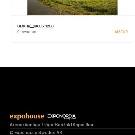
GE0018__1800 x 1200
Showroom
145
EUR
Se produkt
Arenor
Vanliga frågor
Kontakt
Köpvillkor
© Expohouse Sweden AB