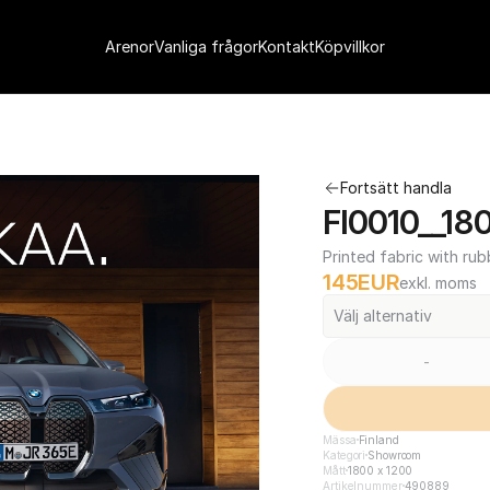
Arenor
Vanliga frågor
Kontakt
Köpvillkor
Fortsätt handla
FI0010__18
Printed fabric with rub
145
EUR
exkl. moms
Välj alternativ
-
Mässa
Finland
Kategori
Showroom
Mått
1800 x 1200
Artikelnummer
490889