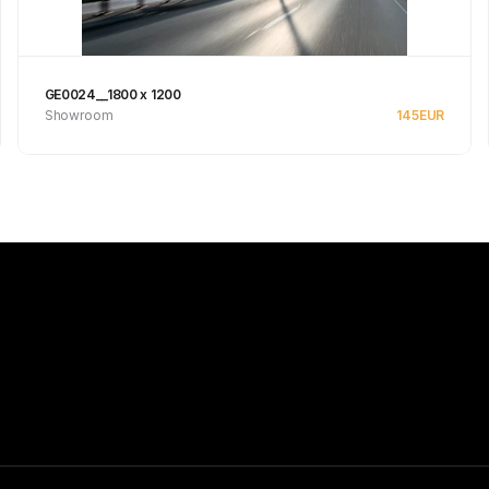
GE0024__1800 x 1200
Showroom
145
EUR
Se produkt