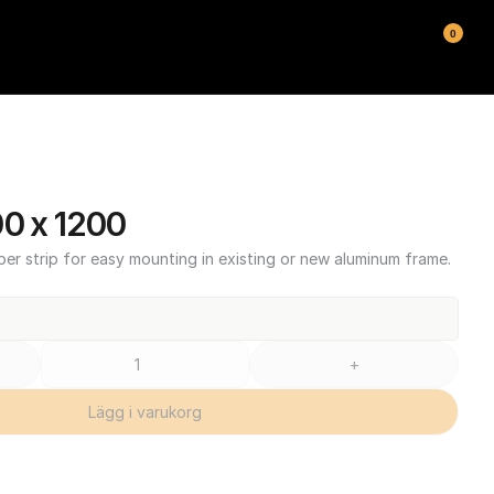
0
00 x 1200
ber strip for easy mounting in existing or new aluminum frame.
+
Lägg i varukorg