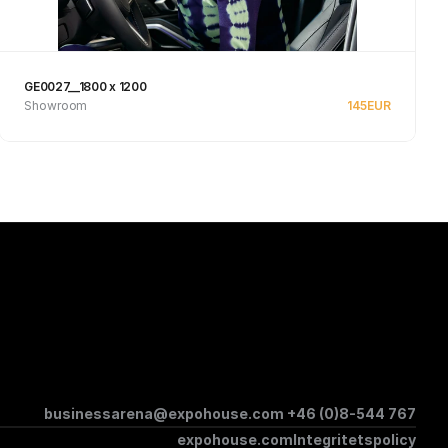
GE0027__1800 x 1200
Showroom
145
EUR
Se produkt
businessarena@expohouse.com 
+46 (0)8-544 767
expohouse.com
Integritetspolicy