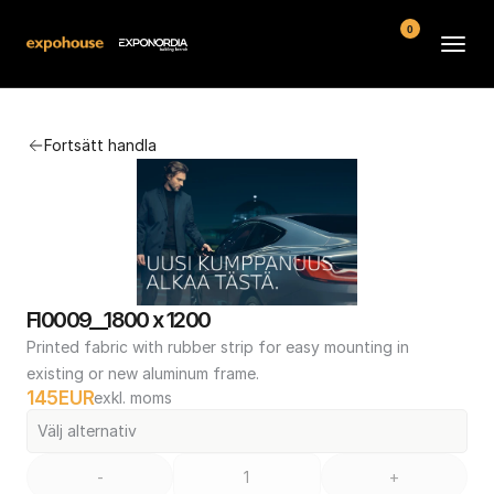
0
Arenor
Fortsätt handla
Vanliga frågor
Kontakt
Köpvillkor
FI0009__1800 x 1200
Printed fabric with rubber strip for easy mounting in 
existing or new aluminum frame.
145
EUR
exkl. moms
Välj alternativ
-
+