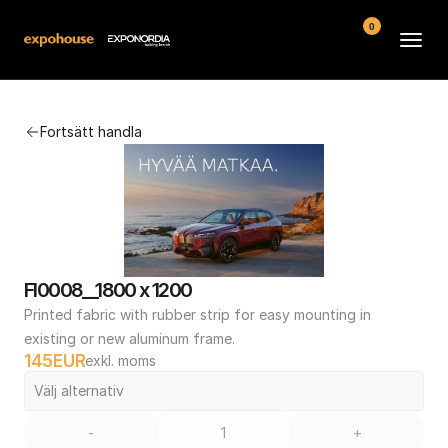
0
Arenor
Fortsätt handla
Vanliga frågor
Kontakt
Köpvillkor
FI0008__1800 x 1200
Printed fabric with rubber strip for easy mounting in 
existing or new aluminum frame.
145
EUR
exkl. moms
Välj alternativ
-
+