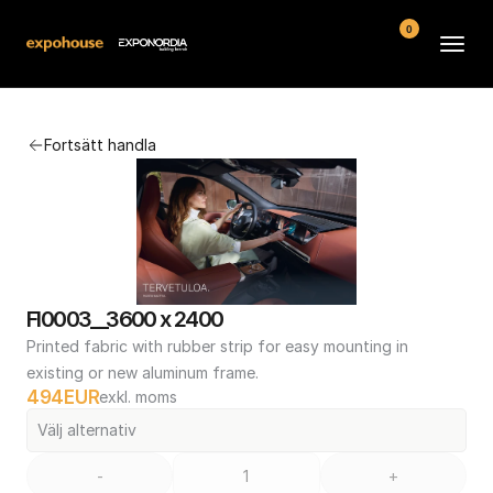
0
Arenor
Fortsätt handla
Vanliga frågor
Kontakt
Köpvillkor
FI0003__3600 x 2400
Printed fabric with rubber strip for easy mounting in 
existing or new aluminum frame.
494
EUR
exkl. moms
Välj alternativ
-
+