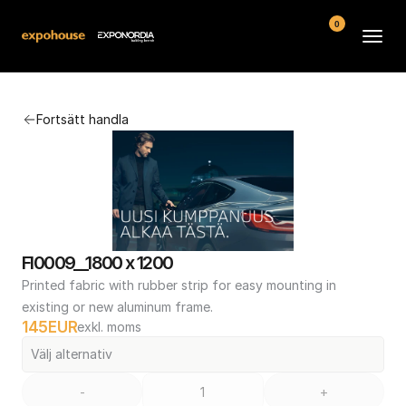
0
Arenor
Fortsätt handla
Vanliga frågor
Kontakt
Köpvillkor
FI0009__1800 x 1200
Printed fabric with rubber strip for easy mounting in 
existing or new aluminum frame.
145
EUR
exkl. moms
Välj alternativ
-
+