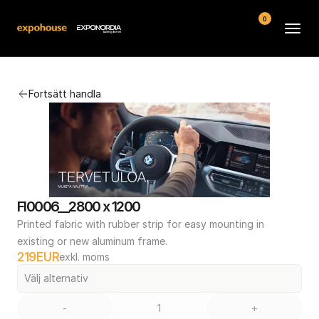
0
Arenor
Fortsätt handla
Vanliga frågor
Kontakt
Köpvillkor
FI0006__2800 x 1200
Printed fabric with rubber strip for easy mounting in 
existing or new aluminum frame.
219
EUR
exkl. moms
Välj alternativ
-
+