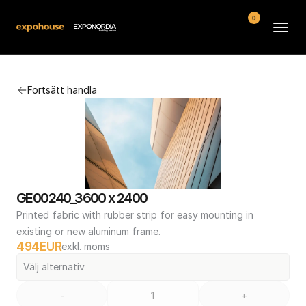
0
Arenor
Fortsätt handla
Vanliga frågor
Kontakt
Köpvillkor
GE00240_3600 x 2400
Printed fabric with rubber strip for easy mounting in 
existing or new aluminum frame.
494
EUR
exkl. moms
Välj alternativ
-
+