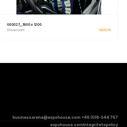
GE0027__1800 x 1200
Showroom
145
EUR
Se produkt
businessarena@expohouse.com 
+46 (0)8-544 767
expohouse.com
Integritetspolicy