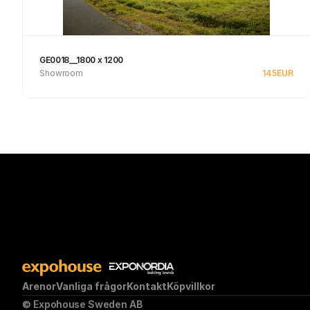
GE0018__1800 x 1200
Showroom
145
EUR
Se produkt
Arenor
Vanliga frågor
Kontakt
Köpvillkor
© Expohouse Sweden AB