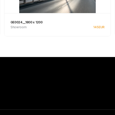
GE0024__1800 x 1200
Showroom
145
EUR
Se produkt