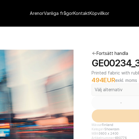
Arenor
Vanliga frågor
Kontakt
Köpvillkor
Fortsätt handla
GE00234_3
Printed fabric with rub
494
EUR
exkl. moms
Välj alternativ
-
Mässa
Finland
Kategori
Showroom
Mått
3600 x 2400
Artikelnummer
490776