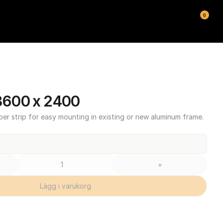
0
600 x 2400
ber strip for easy mounting in existing or new aluminum frame.
+
Lägg i varukorg