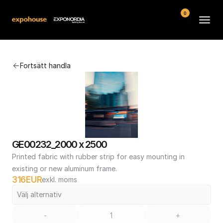
0
Arenor
Fortsätt handla
Vanliga frågor
Kontakt
Köpvillkor
GE00232_2000 x 2500
Printed fabric with rubber strip for easy mounting in 
existing or new aluminum frame.
316
EUR
exkl. moms
Välj alternativ
-
+