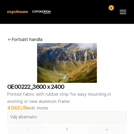
0
Arenor
Fortsätt handla
Vanliga frågor
Kontakt
Köpvillkor
GE00222_3600 x 2400
Printed fabric with rubber strip for easy mounting in 
existing or new aluminum frame.
494
EUR
exkl. moms
Välj alternativ
-
+