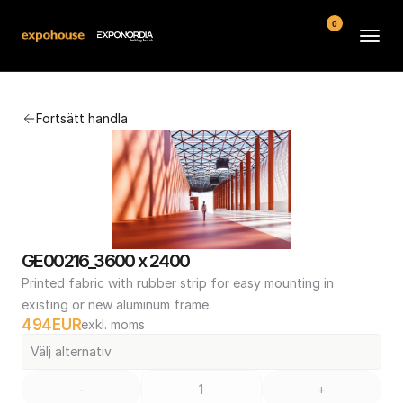
0
Arenor
Fortsätt handla
Vanliga frågor
Kontakt
Köpvillkor
GE00216_3600 x 2400
Printed fabric with rubber strip for easy mounting in 
existing or new aluminum frame.
494
EUR
exkl. moms
Välj alternativ
-
+