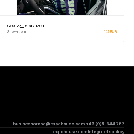
GE0027__1800 x 1200
Showroom
145
EUR
Se produkt
businessarena@expohouse.com 
+46 (0)8-544 767
expohouse.com
Integritetspolicy