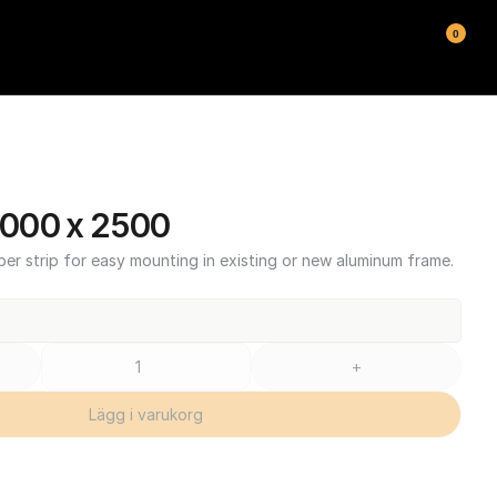
0
000 x 2500
ber strip for easy mounting in existing or new aluminum frame.
+
Lägg i varukorg