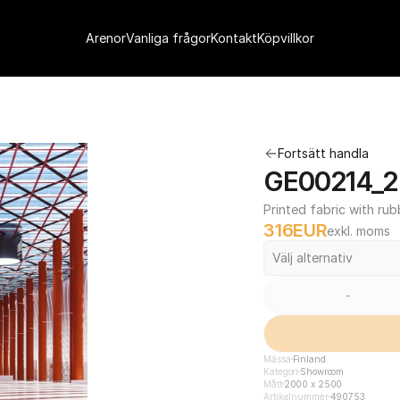
Arenor
Vanliga frågor
Kontakt
Köpvillkor
Fortsätt handla
GE00214_2
Printed fabric with rub
316
EUR
exkl. moms
Välj alternativ
-
Mässa
Finland
Kategori
Showroom
Mått
2000 x 2500
Artikelnummer
490753