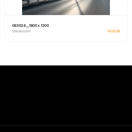
GE0024__1800 x 1200
Showroom
145
EUR
Se produkt