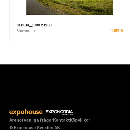
GE0018__1800 x 1200
Showroom
145
EUR
Se produkt
Arenor
Vanliga frågor
Kontakt
Köpvillkor
© Expohouse Sweden AB