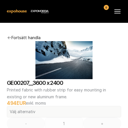
0
Arenor
Fortsätt handla
Vanliga frågor
Kontakt
Köpvillkor
GE00207__3600 x 2400
Printed fabric with rubber strip for easy mounting in 
existing or new aluminum frame.
494
EUR
exkl. moms
Välj alternativ
-
+