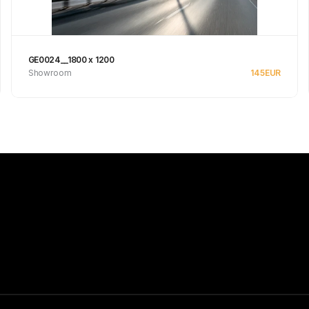
GE0024__1800 x 1200
Showroom
145
EUR
Se produkt