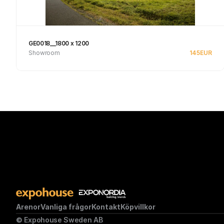
GE0018__1800 x 1200
Showroom
145
EUR
Se produkt
Arenor
Vanliga frågor
Kontakt
Köpvillkor
© Expohouse Sweden AB