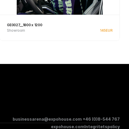
GE0027__1800 x 1200
Showroom
145
EUR
Se produkt
businessarena@expohouse.com 
+46 (0)8-544 767
expohouse.com
Integritetspolicy