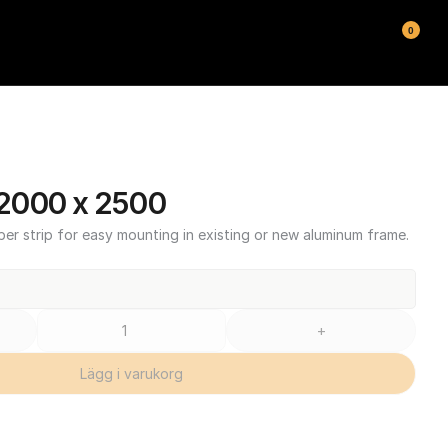
0
2000 x 2500
ber strip for easy mounting in existing or new aluminum frame.
+
Lägg i varukorg