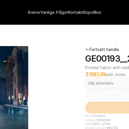
Arenor
Vanliga frågor
Kontakt
Köpvillkor
Fortsätt handla
GE00193__
Printed fabric with rub
316
EUR
exkl. moms
Välj alternativ
-
Mässa
Finland
Kategori
Showroom
Mått
2000 x 2500
Artikelnummer
490728