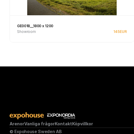
GE0018__1800 x 1200
Showroom
145
EUR
Se produkt
Arenor
Vanliga frågor
Kontakt
Köpvillkor
© Expohouse Sweden AB