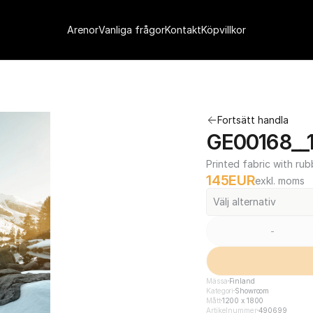
Arenor
Vanliga frågor
Kontakt
Köpvillkor
Fortsätt handla
GE00168__1
Printed fabric with rub
145
EUR
exkl. moms
Välj alternativ
-
Mässa
Finland
Kategori
Showroom
Mått
1200 x 1800
Artikelnummer
490699