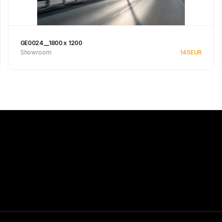
GE0024__1800 x 1200
Showroom
145
EUR
Se produkt