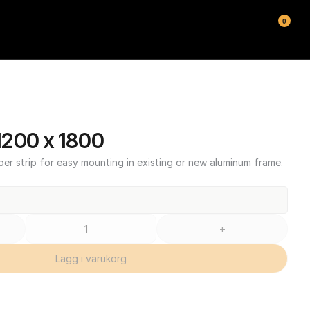
0
200 x 1800
ber strip for easy mounting in existing or new aluminum frame.
+
Lägg i varukorg