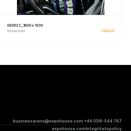
GE0027__1800 x 1200
Showroom
145
EUR
Se produkt
businessarena@expohouse.com 
+46 (0)8-544 767
expohouse.com
Integritetspolicy