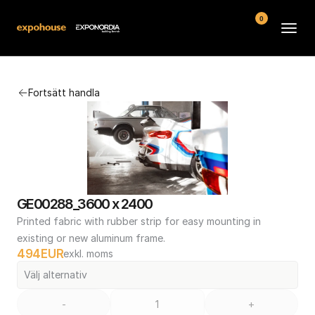
0
Arenor
Fortsätt handla
Vanliga frågor
Kontakt
Köpvillkor
GE00288_3600 x 2400
Printed fabric with rubber strip for easy mounting in 
existing or new aluminum frame.
494
EUR
exkl. moms
Välj alternativ
-
+