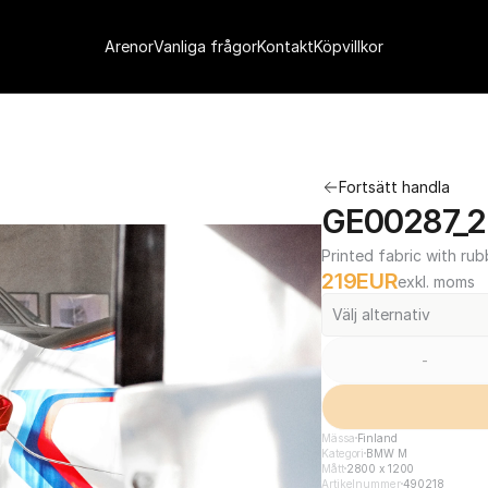
Arenor
Vanliga frågor
Kontakt
Köpvillkor
Fortsätt handla
GE00287_2
Printed fabric with rub
219
EUR
exkl. moms
Välj alternativ
-
Mässa
Finland
Kategori
BMW M
Mått
2800 x 1200
Artikelnummer
490218