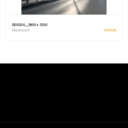
GE0024__1800 x 1200
Showroom
145
EUR
Se produkt