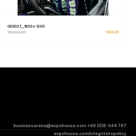
GE0027__1800 x 1200
Showroom
145
EUR
Se produkt
businessarena@expohouse.com 
+46 (0)8-544 767
expohouse.com
Integritetspolicy