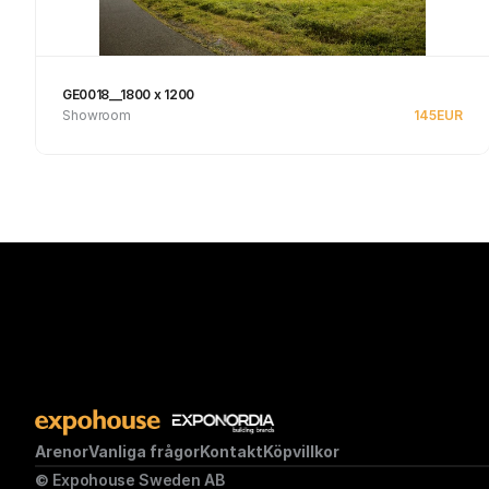
GE0018__1800 x 1200
Showroom
145
EUR
Se produkt
Arenor
Vanliga frågor
Kontakt
Köpvillkor
© Expohouse Sweden AB