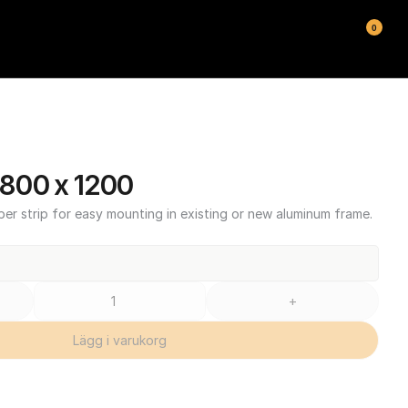
0
800 x 1200
ber strip for easy mounting in existing or new aluminum frame.
+
Lägg i varukorg