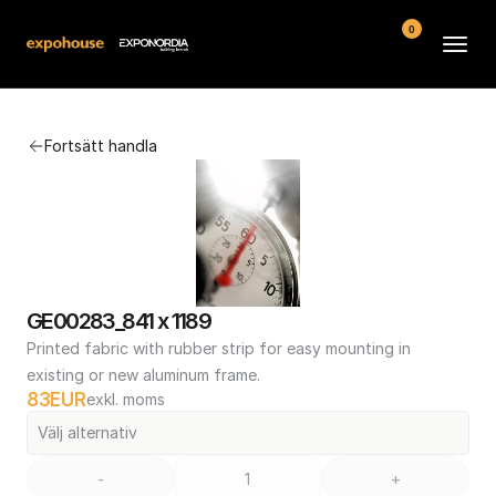
0
Arenor
Fortsätt handla
Vanliga frågor
Kontakt
Köpvillkor
GE00283_841 x 1189
Printed fabric with rubber strip for easy mounting in 
existing or new aluminum frame.
83
EUR
exkl. moms
Välj alternativ
-
+