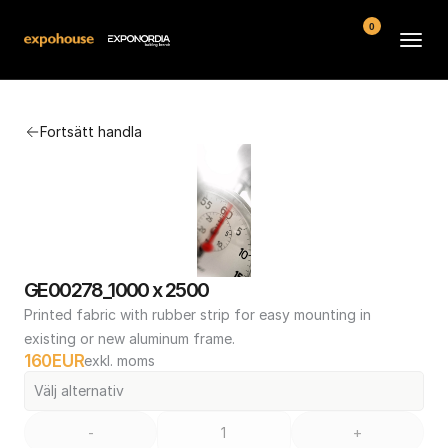
0
Arenor
Fortsätt handla
Vanliga frågor
Kontakt
Köpvillkor
GE00278_1000 x 2500
Printed fabric with rubber strip for easy mounting in 
existing or new aluminum frame.
160
EUR
exkl. moms
Välj alternativ
-
+