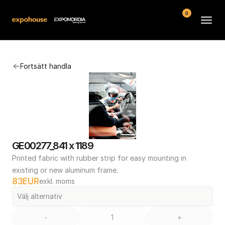
0
Arenor
Fortsätt handla
Vanliga frågor
Kontakt
Köpvillkor
GE00277_841 x 1189
Printed fabric with rubber strip for easy mounting in 
existing or new aluminum frame.
83
EUR
exkl. moms
Välj alternativ
-
+