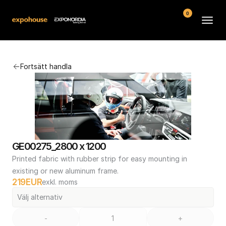
0
Arenor
Fortsätt handla
Vanliga frågor
Kontakt
Köpvillkor
GE00275_2800 x 1200
Printed fabric with rubber strip for easy mounting in 
existing or new aluminum frame.
219
EUR
exkl. moms
Välj alternativ
-
+